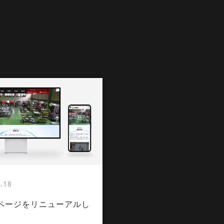
.18
ページをリニューアルし
。