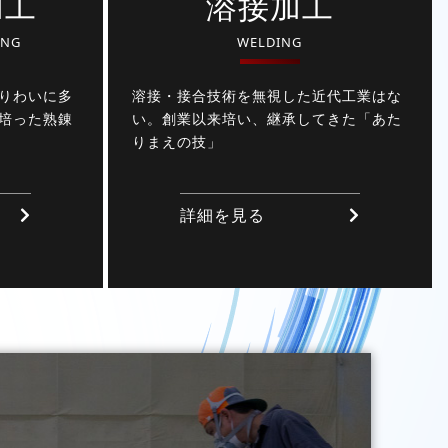
加工
溶接加工
ING
WELDING
りわいに多
溶接・接合技術を無視した近代工業はな
培った熟錬
い。創業以来培い、継承してきた「あた
りまえの技」
詳細を見る